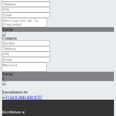
Enviar
Contacto
Enviar
0
Encontranos en
(+54 9 294) 450 0757
Escribinos a: