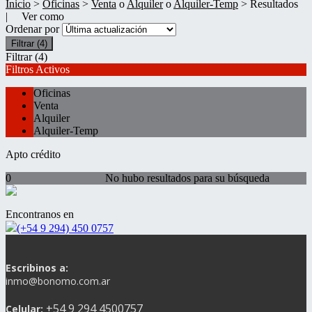
Inicio
>
Oficinas
>
Venta
o
Alquiler
o
Alquiler-Temp
> Resultados
| Ver como
Ordenar por
Filtrar
(4)
Filtrar
(4)
Filtros Activos
Oficinas
Venta
Alquiler
Alquiler-Temp
Apto crédito
0
No hubo resultados para su búsqueda
Encontranos en
(+54 9 294) 450 0757
Escribinos a:
inmo@bonomo.com.ar
+54 9 294 4500757
Celular: